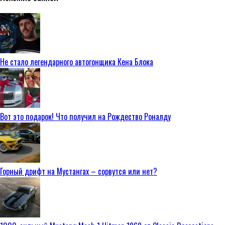
Не стало легендарного автогонщика Кена Блока
Вот это подарок! Что получил на Рождество Роналду
Горный дрифт на Мустангах – сорвутся или нет?