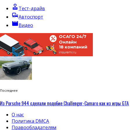
approval
Тест-драйв
commute
Автоспорт
movie
Видео
ОСАГО 24/7
Онлайн
18 компаний
insuremi.ru
Последнее
Из Porsche 944 сделали подобие Challenger-Camaro как из игры GTA
О нас
Политика DMCA
Правообладателям