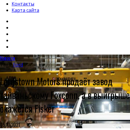
Контакты
Карта сайта
Новости
Tags:
Ford
Lordstown Motors продаёт завод
тайваньскому Foxconn, а в выигрыше
окажется Fisker
05.10.2021