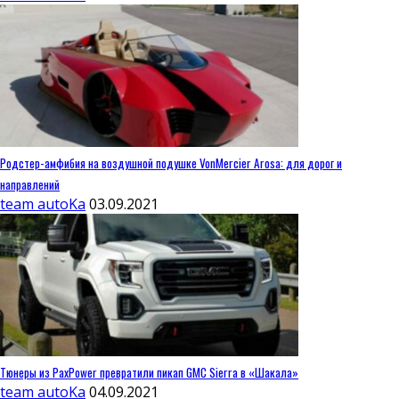
Родстер-амфибия на воздушной подушке VonMercier Arosa: для дорог и
направлений
team autoKa
03.09.2021
Тюнеры из PaxPower превратили пикап GMC Sierra в «Шакала»
team autoKa
04.09.2021