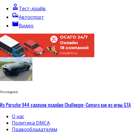
approval
Тест-драйв
commute
Автоспорт
movie
Видео
ОСАГО 24/7
Онлайн
18 компаний
insuremi.ru
Последнее
Из Porsche 944 сделали подобие Challenger-Camaro как из игры GTA
О нас
Политика DMCA
Правообладателям